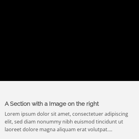
A Section with a Image on the right
Lorem ipsum dolor sit amet, consectetuer adipiscing
elit, sed diam nonummy nibh euismod tincidunt ut
laoreet dolore magna aliquam erat volutpat….